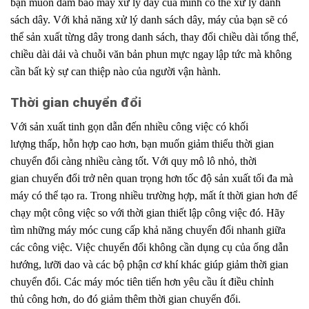
bạn muốn đảm bảo máy xử lý
.
dây của mình có thể xử lý danh
sách dây. Với khả năng xử lý danh
.
sách dây, máy của bạn sẽ có
thể sản xuất từng dây trong
.
danh sách, thay đổi chiều dài tổng thể,
chiều
.
dài dải và chuỗi văn bản phun mực ngay
.
lập tức mà không
cần bất kỳ sự can thiệp nào của người vận hành.
Thời gian chuyển đổi
Với sản xuất tinh gọn dẫn đến nhiều công việc có khối
lượng
.
thấp, hỗn hợp cao hơn, bạn muốn giảm thiểu thời gian
chuyển
.
đổi càng nhiều càng tốt. Với quy mô lô nhỏ, thời
gian
.
chuyển đổi trở nên quan trọng hơn tốc độ sản xuất tối
.
đa mà
máy có thể tạo ra. Trong nhiều trường hợp, mất ít thời gian hơn để
chạy một công
.
việc so với thời gian thiết lập công việc đó. Hãy
tìm những máy móc cung cấp khả năng
.
chuyển đổi nhanh giữa
các công việc. Việc chuyển đổi không cần dụng cụ của ống
.
dẫn
hướng, lưỡi dao và các bộ phận cơ khí khác giúp
.
giảm thời gian
chuyển đổi. Các máy móc tiên tiến hơn yêu cầu ít điều chỉnh
thủ
.
công hơn, do đó giảm thêm
.
thời gian chuyển đổi.