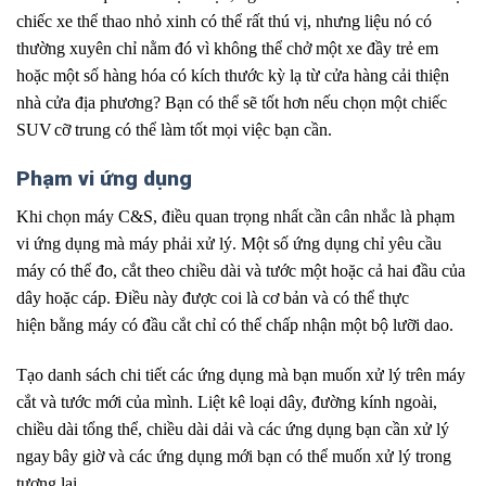
chiếc xe thể thao
.
nhỏ xinh có thể rất thú vị, nhưng liệu nó có
thường xuyên chỉ nằm đó vì không thể
.
chở một xe đầy trẻ em
hoặc một số hàng hóa có kích thước kỳ lạ từ cửa hàng
.
cải thiện
nhà cửa địa phương? Bạn có thể sẽ tốt hơn nếu chọn một chiếc
SUV
.
cỡ trung có thể làm tốt mọi việc bạn cần.
Phạm vi ứng dụng
Khi chọn máy C&S, điều quan trọng nhất cần cân nhắc
.
là phạm
vi ứng dụng mà máy phải xử lý. Một số ứng dụng chỉ yêu cầu
máy có thể đo, cắt
.
theo chiều dài và tước một hoặc cả hai đầu của
dây hoặc cáp. Điều này được coi là cơ bản và có thể thực
hiện
.
bằng máy có đầu cắt chỉ có thể chấp nhận một bộ lưỡi dao.
Tạo danh sách chi tiết các ứng dụng mà bạn muốn
.
xử lý trên máy
cắt và tước mới của mình. Liệt kê loại dây, đường kính ngoài,
chiều dài tổng
.
thể, chiều dài dải và các ứng dụng bạn cần xử lý
ngay
.
bây giờ và các ứng dụng mới bạn có thể muốn xử lý trong
tương lai.