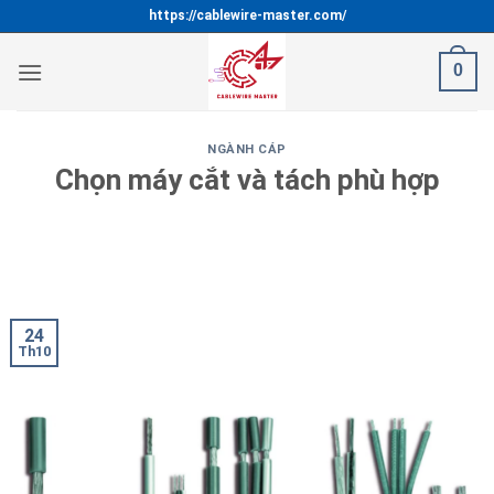
Bỏ
https://cablewire-master.com/
qua
nội
0
dung
NGÀNH CÁP
Chọn máy cắt và tách phù hợp
24/10/2024
STC MS VI
24
Th10