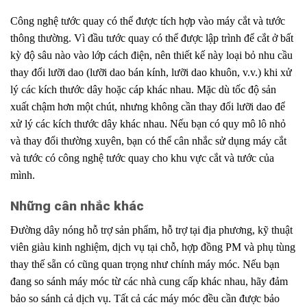
Công nghệ tước quay có thể được tích hợp
.
vào máy cắt và tước
thông thường. Vì đầu tước quay có thể được lập trình
.
để cắt ở bất
kỳ độ sâu nào vào lớp cách điện, nên thiết kế này loại bỏ nhu
.
cầu
thay đổi lưỡi dao (lưỡi dao bán kính, lưỡi dao khuôn, v.v.) khi xử
lý
.
các kích thước dây hoặc cáp khác nhau. Mặc dù tốc độ sản
xuất chậm hơn một chút,
.
nhưng không cần thay đổi lưỡi dao để
xử lý
.
các kích thước dây khác nhau. Nếu bạn có quy mô lô nhỏ
và thay đổi thường xuyên,
.
bạn có thể cân nhắc sử dụng máy cắt
và tước có công
.
nghệ tước quay cho khu vực cắt và tước của
mình.
Những cân nhắc khác
Đường dây nóng hỗ trợ sản phẩm, hỗ trợ tại địa phương, kỹ thuật
viên giàu kinh nghiệm, dịch vụ tại chỗ, hợp đồng PM và phụ tùng
thay thế sẵn có cũng quan trọng như chính máy móc. Nếu bạn
đang so sánh máy móc từ các nhà cung cấp khác nhau, hãy đảm
bảo so sánh cả dịch vụ. Tất cả các máy móc đều cần được bảo