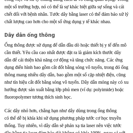
một số trường hợp, nó có thể là sự khác biệt giữa sự sống và cái
chết đối với bệnh nhân. Tước dây bằng laser có thể đảm bảo xử lý
chất lượng cao hơn cho một số ứng dụng y tế khác nhau.
Dây dẫn ống thông
Ống thông được sử dụng để dẫn đầu dò
.
hoặc thiết bị y tế đến mô
cần thiết. Yêu cầu cao nhất được đặt ra là giảm
.
kích thước dây
dẫn
.
để cải thiện khả năng cơ
.
động và tăng chức năng. Các ứng
dụng điển hình bao gồm cắt đốt bằng sóng
.
vô tuyến, trong đó ống
thông mang nhiều dây dẫn, bao gồm một số cặp nhiệt điện, cũng
như tín hiệu cắt đốt bằng sóng vô tuyến. Dây dẫn mỏng này có xu
hướng được sản xuất bằng lớp phủ men
.
(ví dụ: polyimide) hoặc
fluoropolymer tương thích sinh học.
Các dây nhỏ hơn, chẳng hạn như dây dùng trong ống thông
có
.
thể dễ bị khía khi sử dụng phương pháp tước cơ học truyền
thống. Tuy nhiên, vì dây dẫn sẽ phản xạ tia
.
laser nên việc tước
dây bằng tia laser đảm bảo dải không có
.
khía 100%, ngay cả với