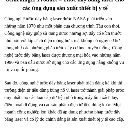
các ứng dụng sản xuất thiết bị y tế
Công nghệ tước dây bằng laser được NASA phát triển vào
những
.
năm 1970 như một phần của chương trình Tàu con thoi.
Công nghệ này giúp sử dụng được những sợi dây có kích thước
nhỏ hơn với
.
lớp cách điện mỏng hơn, mà không có nguy cơ hư
hỏng như các
.
phương pháp tước dây cơ học truyền thống. Công
nghệ tước dây bằng laser được thương mại hóa
.
vào những năm
1990 và ban đầu được sử dụng cho các ứng dụng hàng
.
không vũ
trụ và quốc phòng.
Sau đó, công nghệ tước dây bằng laser phát triển đáng kể khi thị
trường điện
.
tử tiêu dùng bùng nổ vì laser trở thành giải pháp tước
duy nhất cho các
.
loại cáp dữ liệu nhỏ trong máy tính xách tay,
điện thoại di động
.
và các sản phẩm điện tử tiêu dùng khác. Một
ngành công nghiệp lớn khác đã áp dụng
.
phương pháp tước dây
bằng laser và có
.
lý do chính đáng là sản xuất thiết bị y tế cao cấp.