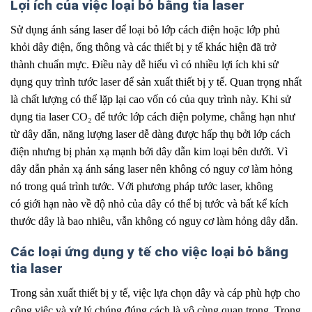
Lợi ích của việc loại bỏ bằng tia laser
Sử dụng ánh sáng laser để loại bỏ lớp cách điện hoặc lớp phủ
khỏi
.
dây điện, ống thông và các thiết bị y tế
.
khác hiện đã trở
thành chuẩn mực. Điều này dễ hiểu vì có nhiều lợi ích khi sử
dụng
.
quy trình tước laser để sản xuất thiết bị y tế. Quan trọng nhất
là chất lượng có thể lặp
.
lại cao vốn có của quy trình này. Khi sử
dụng tia laser CO₂ để tước lớp cách điện
.
polyme, chẳng hạn như
từ dây dẫn, năng lượng laser dễ dàng được hấp thụ
.
bởi lớp cách
điện nhưng bị phản xạ mạnh bởi dây dẫn kim loại bên dưới. Vì
dây dẫn phản xạ ánh sáng laser nên
.
không có nguy cơ làm hỏng
nó trong quá trình tước. Với phương pháp tước laser, không
có
.
giới hạn nào về độ nhỏ của dây có thể bị tước
.
và bất kể kích
thước dây là bao nhiêu, vẫn không có nguy
.
cơ làm hỏng dây dẫn.
Các loại ứng dụng y tế cho việc loại bỏ bằng
tia laser
Trong sản xuất thiết bị y tế, việc lựa chọn dây và cáp phù hợp cho
công việc và xử lý chúng đúng cách là vô cùng quan trọng. Trong