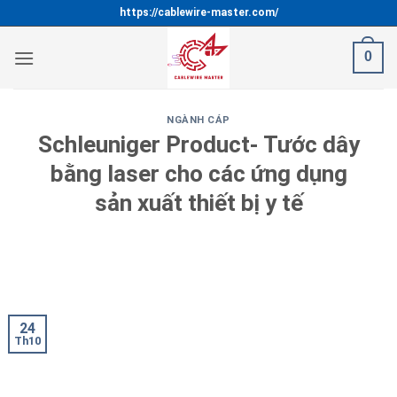
Bỏ
https://cablewire-master.com/
qua
nội
0
dung
NGÀNH CÁP
Schleuniger Product- Tước dây
bằng laser cho các ứng dụng
sản xuất thiết bị y tế
24/10/2024
STC MS VI
24
Th10