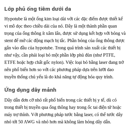
Lớp phủ ống tiêm dưới da
Hypotube là một ống kim loại dài với các đặc điểm được thiết kế
vi mô dọc theo chiều dài của nó. Đây là một thành phần quan
trọng của ống thông ít xâm lấn, được sử dụng kết hợp với bóng và
stent để mở các động mạch bị tắc. Phần bóng của ống thông được
gắn vào đầu của hypotube. Trong quá trình sản xuất các thiết bị
như vậy, cần phải loại bỏ một phần lớp phủ đùn (như PTFE,
ETFE hoặc hợp chất gốc nylon). Việc loại bỏ bằng laser đang trở
nên phổ biến hơn so với các phương pháp dựa trên lưỡi dao
truyền thống chủ yếu là do khả năng tự động hóa quy trình.
Ứng dụng dây mảnh
Dây dẫn đơn cỡ nhỏ rất phổ biến trong các thiết bị y tế, dù có
trong thiết bị truyền qua ống thông hay trong ốc tai điện tử hoặc
máy trợ thính. Với phương pháp tước bằng laser, có thể tước dây
nhỏ tới 50 AWG và nhỏ hơn mà không làm hỏng dây dẫn.