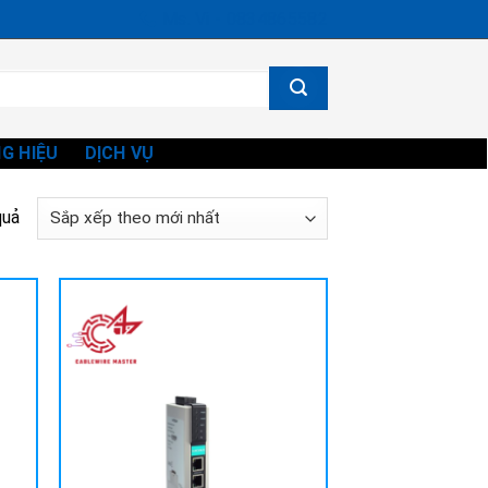
Ms. Vi - 0834865582
G HIỆU
DỊCH VỤ
Đã
quả
sắp
xếp
theo
mới
nhất