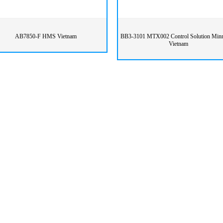
AB7850-F HMS Vietnam
BB3-3101 MTX002 Control Solution Minn
Vietnam