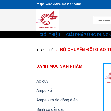
Bỏ
https://cablewire-master.com/
qua
nội
Tìm
dung
kiếm:
GIỚI THIỆU
GIẢI PHÁP ỨNG DỤNG
/
BỘ CHUYỂN ĐỔI GIAO 
TRANG CHỦ
DANH MỤC SẢN PHẨM
Ắc quy
Ampe kế
Ampe kìm đo dòng điện
Bánh xe dẫn cáp