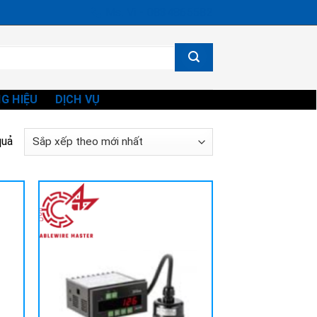
Ms. Vi - 0834865582
G HIỆU
DỊCH VỤ
Đã
quả
sắp
xếp
theo
mới
nhất