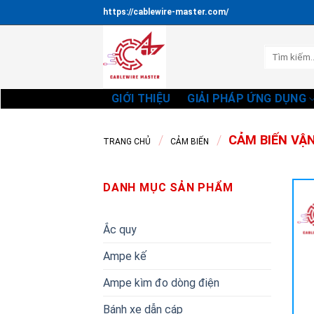
Bỏ
https://cablewire-master.com/
qua
nội
Tìm
dung
kiếm:
GIỚI THIỆU
GIẢI PHÁP ỨNG DỤNG
/
/
CẢM BIẾN VẬ
TRANG CHỦ
CẢM BIẾN
DANH MỤC SẢN PHẨM
Ắc quy
Ampe kế
Ampe kìm đo dòng điện
Bánh xe dẫn cáp