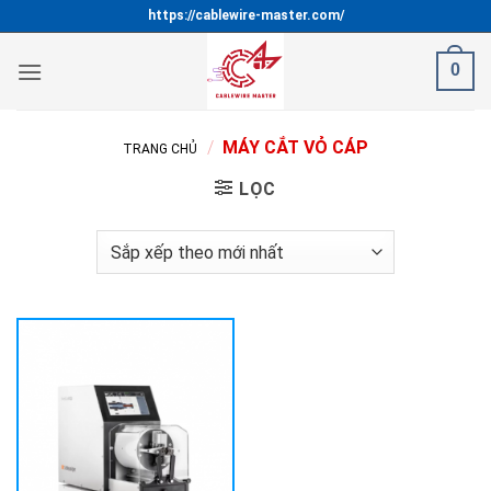
Bỏ
https://cablewire-master.com/
qua
nội
0
dung
/
MÁY CẮT VỎ CÁP
TRANG CHỦ
LỌC