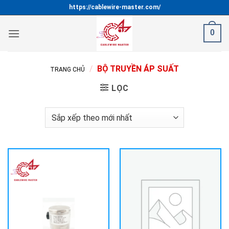
Bỏ
https://cablewire-master.com/
qua
nội
0
dung
/
BỘ TRUYỀN ÁP SUẤT
TRANG CHỦ
LỌC