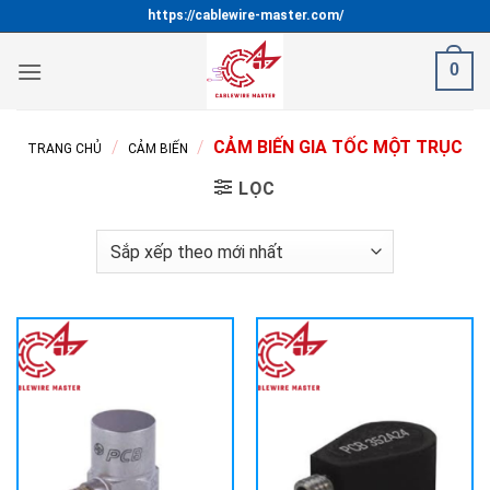
Bỏ
https://cablewire-master.com/
qua
nội
0
dung
/
/
CẢM BIẾN GIA TỐC MỘT TRỤC
TRANG CHỦ
CẢM BIẾN
LỌC