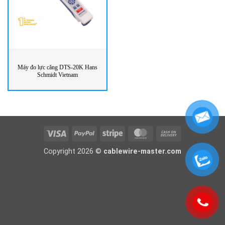
Máy đo lực căng DTS-20K Hans
Schmidt Vietnam
Visa
PayPal
Stripe
MasterCard
Cash
On
Copyright 2026 ©
cablewire-master.com
Delivery