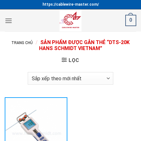
Bỏ
https://cablewire-master.com/
qua
nội
0
dung
/
SẢN PHẨM ĐƯỢC GẮN THẺ “DTS-20K
TRANG CHỦ
HANS SCHMIDT VIETNAM”
LỌC