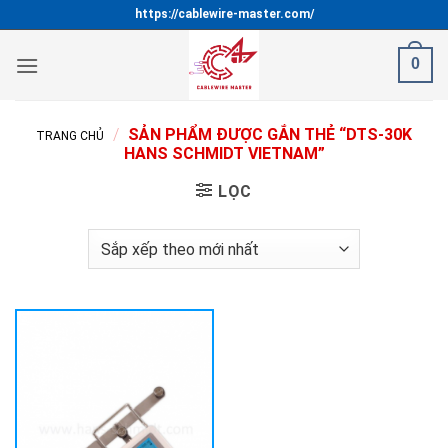
Bỏ
https://cablewire-master.com/
qua
nội
0
dung
/
SẢN PHẨM ĐƯỢC GẮN THẺ “DTS-30K
TRANG CHỦ
HANS SCHMIDT VIETNAM”
LỌC