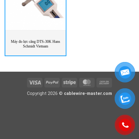
Máy đo lực căng DTS-30K Hans
Schmidt Vietnam
Visa
PayPal
Stripe
MasterCard
Cash
On
Copyright 2026 ©
cablewire-master.com
Delivery