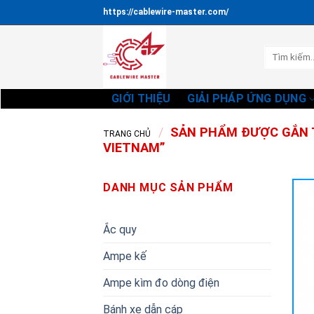
Bỏ
https://cablewire-master.com/
qua
nội
Tìm
dung
kiếm:
GIỚI THIỆU
GIẢI PHÁP ỨNG DỤNG
/
SẢN PHẨM ĐƯỢC GẮN T
TRANG CHỦ
VIETNAM”
DANH MỤC SẢN PHẨM
Ắc quy
Ampe kế
Ampe kìm đo dòng điện
Bánh xe dẫn cáp