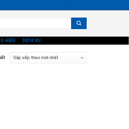
Ms. Vi - 0834865582
G HIỆU
DỊCH VỤ
hất