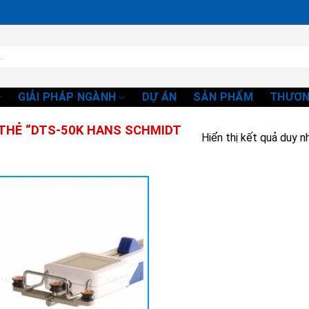
GIẢI PHÁP NGÀNH
DỰ ÁN
SẢN PHẨM
THƯƠN
HẺ “DTS-50K HANS SCHMIDT
Hiển thị kết quả duy n