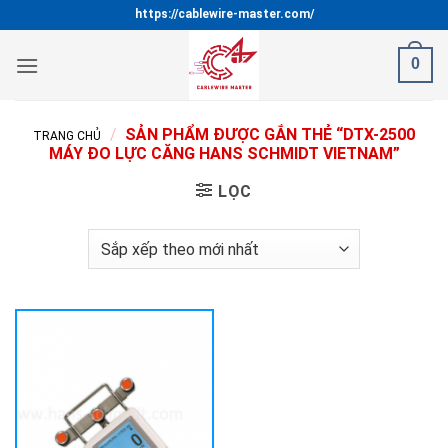
Bỏ
https://cablewire-master.com/
qua
nội
0
dung
/
SẢN PHẨM ĐƯỢC GẮN THẺ “DTX-2500
TRANG CHỦ
MÁY ĐO LỰC CĂNG HANS SCHMIDT VIETNAM”
LỌC