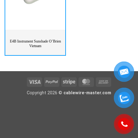
E4B Instrument Sunshade O’Brien
Vietnam
Visa
PayPal
Stripe
MasterCard
Cash
On
Copyright 2026 ©
cablewire-master.com
Delivery