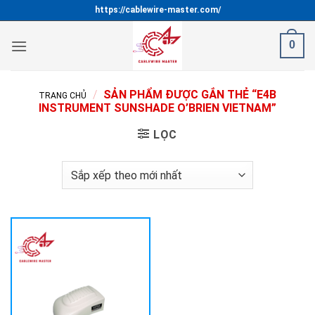
Bỏ
https://cablewire-master.com/
qua
nội
0
dung
/
SẢN PHẨM ĐƯỢC GẮN THẺ “E4B
TRANG CHỦ
INSTRUMENT SUNSHADE O’BRIEN VIETNAM”
LỌC