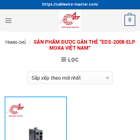
Bỏ
https://cablewire-master.com/
qua
nội
0
dung
/
SẢN PHẨM ĐƯỢC GẮN THẺ “EDS-2008-ELP
TRANG CHỦ
MOXA VIỆT NAM”
LỌC