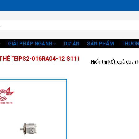
GIẢI PHÁP NGÀNH
DỰ ÁN
SẢN PHẨM
THƯƠN
HẺ “EIPS2-016RA04-12 S111
Hiển thị kết quả duy n