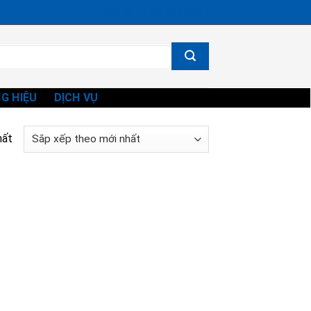
Ms. Vi - 0834865582
G HIỆU
DỊCH VỤ
hất