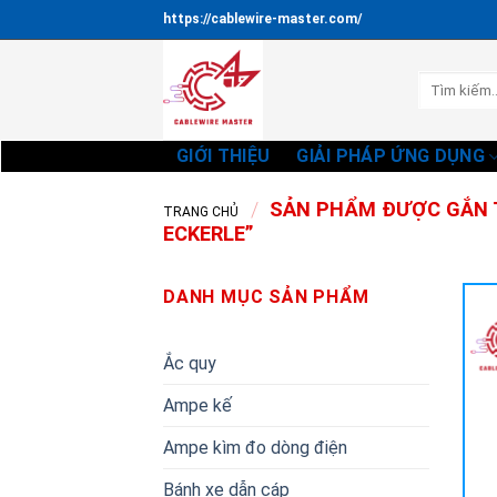
Bỏ
https://cablewire-master.com/
qua
nội
Tìm
dung
kiếm:
GIỚI THIỆU
GIẢI PHÁP ỨNG DỤNG
/
SẢN PHẨM ĐƯỢC GẮN T
TRANG CHỦ
ECKERLE”
DANH MỤC SẢN PHẨM
Ắc quy
Ampe kế
Ampe kìm đo dòng điện
Bánh xe dẫn cáp