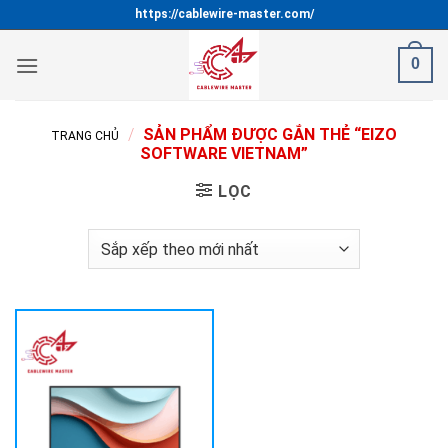
Bỏ
https://cablewire-master.com/
qua
nội
0
dung
/
SẢN PHẨM ĐƯỢC GẮN THẺ “EIZO
TRANG CHỦ
SOFTWARE VIETNAM”
LỌC