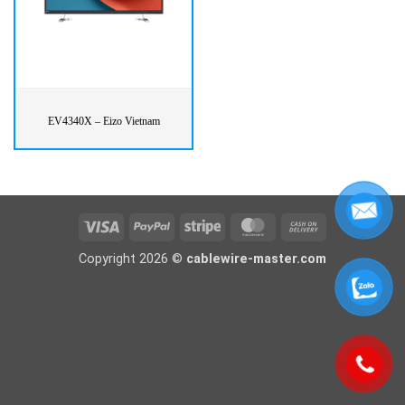
EV4340X – Eizo Vietnam
Visa
PayPal
Stripe
MasterCard
Cash
On
Copyright 2026 ©
cablewire-master.com
Delivery