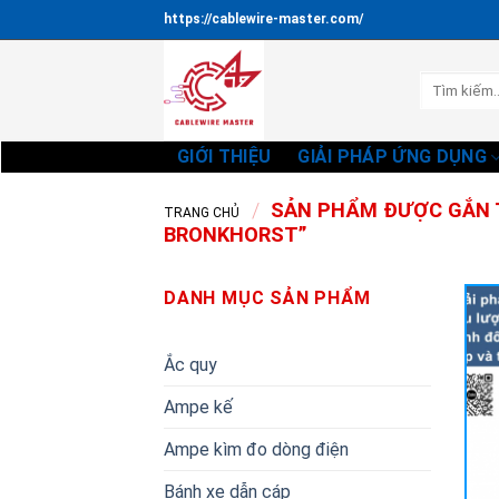
Bỏ
https://cablewire-master.com/
qua
nội
Tìm
dung
kiếm:
GIỚI THIỆU
GIẢI PHÁP ỨNG DỤNG
/
SẢN PHẨM ĐƯỢC GẮN T
TRANG CHỦ
BRONKHORST”
DANH MỤC SẢN PHẨM
Ắc quy
Ampe kế
Ampe kìm đo dòng điện
Bánh xe dẫn cáp