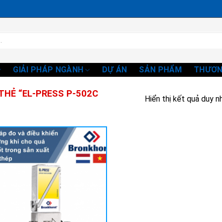
GIẢI PHÁP NGÀNH
DỰ ÁN
SẢN PHẨM
THƯƠN
HẺ “EL-PRESS P-502C
Hiển thị kết quả duy n