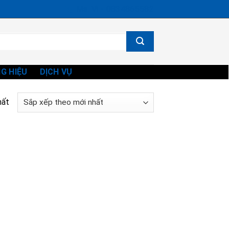
Ms. Vi - 0834865582
G HIỆU
DỊCH VỤ
hất