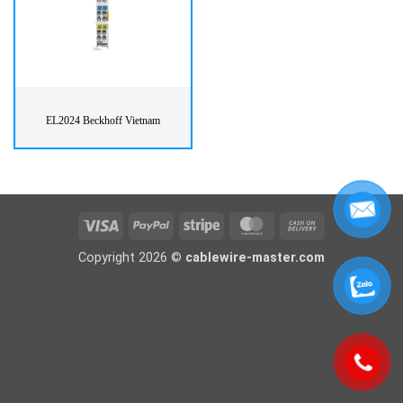
EL2024 Beckhoff Vietnam
Visa
PayPal
Stripe
MasterCard
Cash
On
Copyright 2026 ©
cablewire-master.com
Delivery