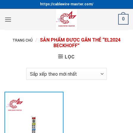
Bỏ
https://cablewire-master.com/
qua
nội
0
dung
/
SẢN PHẨM ĐƯỢC GẮN THẺ “EL2024
TRANG CHỦ
BECKHOFF”
LỌC