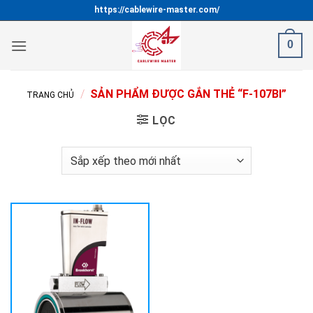
Bỏ
https://cablewire-master.com/
qua
nội
0
dung
/
SẢN PHẨM ĐƯỢC GẮN THẺ “F-107BI”
TRANG CHỦ
LỌC