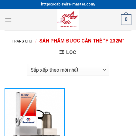
Bỏ
https://cablewire-master.com/
qua
nội
0
dung
/
SẢN PHẨM ĐƯỢC GẮN THẺ “F-232M”
TRANG CHỦ
LỌC