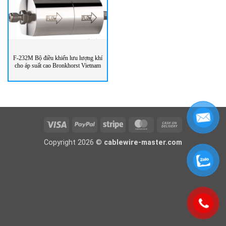
F-232M Bộ điều khiển lưu lượng khí
cho áp suất cao Bronkhorst Vietnam
Visa
PayPal
Stripe
MasterCard
Cash
On
Copyright 2026 ©
cablewire-master.com
Delivery