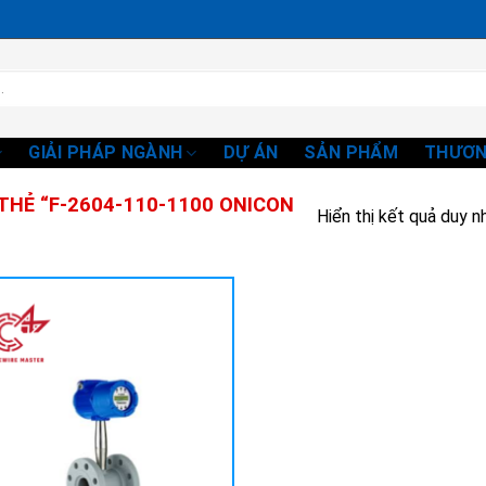
GIẢI PHÁP NGÀNH
DỰ ÁN
SẢN PHẨM
THƯƠN
HẺ “F-2604-110-1100 ONICON
Hiển thị kết quả duy n