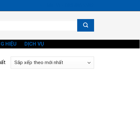
Ms. Vi - 0834865582
G HIỆU
DỊCH VỤ
hất