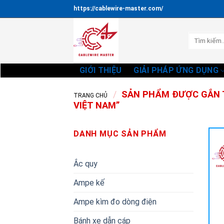
Bỏ
https://cablewire-master.com/
qua
nội
Tìm
dung
kiếm:
GIỚI THIỆU
GIẢI PHÁP ỨNG DỤNG
/
SẢN PHẨM ĐƯỢC GẮN T
TRANG CHỦ
VIỆT NAM”
DANH MỤC SẢN PHẨM
Ắc quy
Ampe kế
Ampe kìm đo dòng điện
Bánh xe dẫn cáp