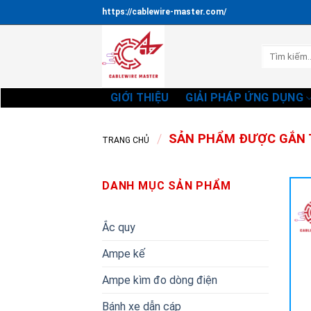
Bỏ
https://cablewire-master.com/
qua
nội
Tìm
dung
kiếm:
GIỚI THIỆU
GIẢI PHÁP ỨNG DỤNG
/
SẢN PHẨM ĐƯỢC GẮN T
TRANG CHỦ
DANH MỤC SẢN PHẨM
Ắc quy
Ampe kế
Ampe kìm đo dòng điện
Bánh xe dẫn cáp