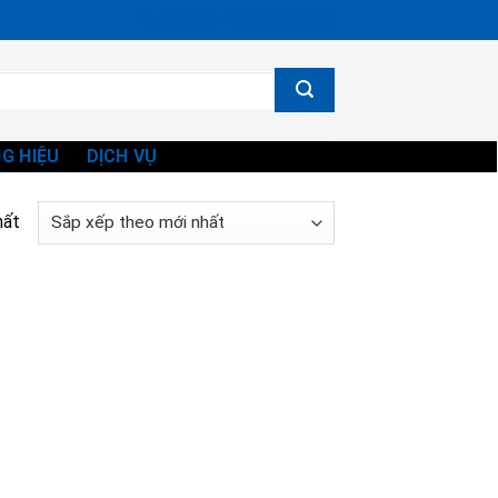
Ms. Vi - 0834865582
G HIỆU
DỊCH VỤ
hất