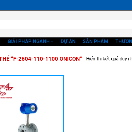
GIẢI PHÁP NGÀNH
DỰ ÁN
SẢN PHẨM
THƯƠN
HẺ “F-2604-110-1100 ONICON”
Hiển thị kết quả duy n