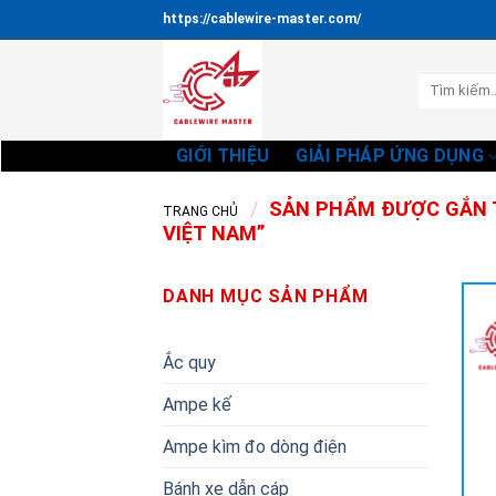
Bỏ
https://cablewire-master.com/
qua
nội
Tìm
dung
kiếm:
GIỚI THIỆU
GIẢI PHÁP ỨNG DỤNG
/
SẢN PHẨM ĐƯỢC GẮN T
TRANG CHỦ
VIỆT NAM”
DANH MỤC SẢN PHẨM
Ắc quy
Ampe kế
Ampe kìm đo dòng điện
Bánh xe dẫn cáp