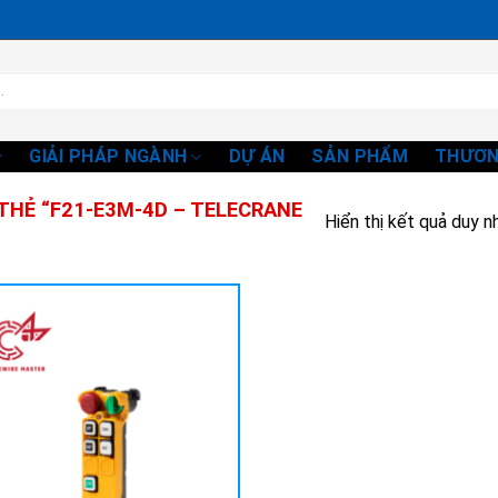
GIẢI PHÁP NGÀNH
DỰ ÁN
SẢN PHẨM
THƯƠN
HẺ “F21-E3M-4D – TELECRANE
Hiển thị kết quả duy n