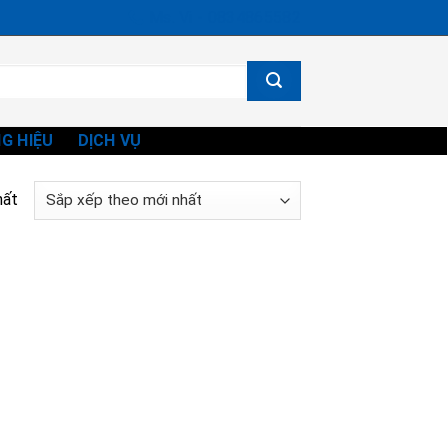
Ms. Vi - 0834865582
G HIỆU
DỊCH VỤ
hất