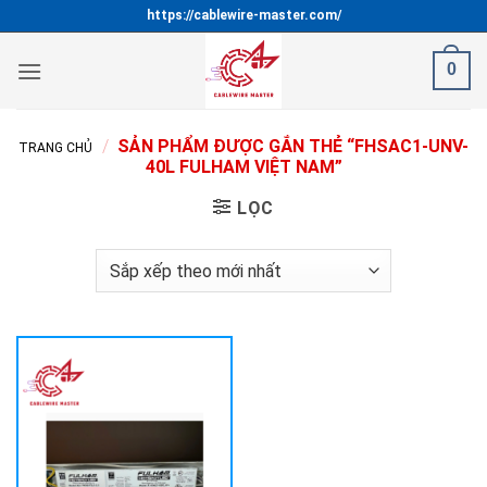
Bỏ
https://cablewire-master.com/
qua
nội
0
dung
/
SẢN PHẨM ĐƯỢC GẮN THẺ “FHSAC1-UNV-
TRANG CHỦ
40L FULHAM VIỆT NAM”
LỌC