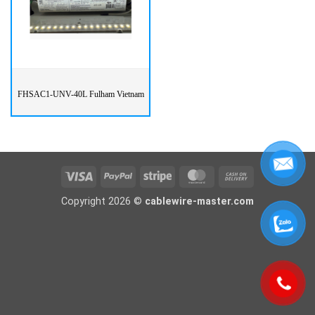
FHSAC1-UNV-40L Fulham Vietnam
Visa
PayPal
Stripe
MasterCard
Cash
On
Copyright 2026 ©
cablewire-master.com
Delivery