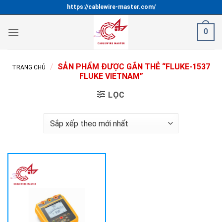
Bỏ
https://cablewire-master.com/
qua
nội
0
dung
/
SẢN PHẨM ĐƯỢC GẮN THẺ “FLUKE-1537
TRANG CHỦ
FLUKE VIETNAM”
LỌC