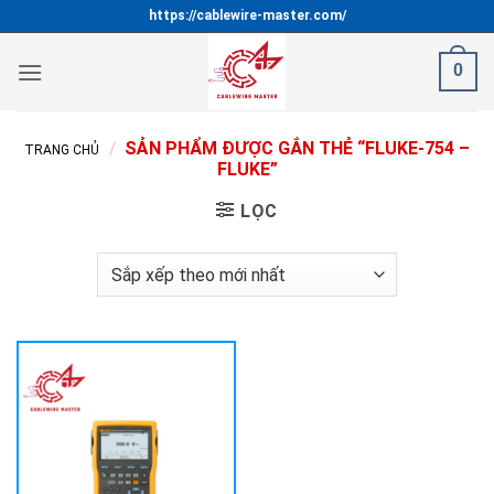
Bỏ
https://cablewire-master.com/
qua
nội
0
dung
/
SẢN PHẨM ĐƯỢC GẮN THẺ “FLUKE-754 –
TRANG CHỦ
FLUKE”
LỌC