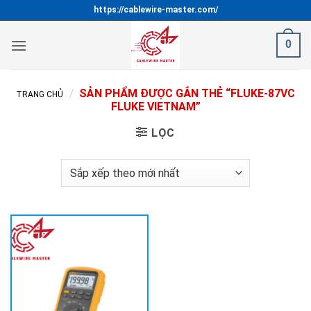
Bỏ
https://cablewire-master.com/
qua
nội
0
dung
/
SẢN PHẨM ĐƯỢC GẮN THẺ “FLUKE-87VC
TRANG CHỦ
FLUKE VIETNAM”
LỌC