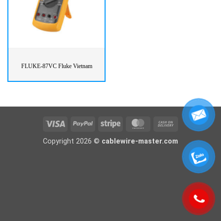
FLUKE-87VC Fluke Vietnam
Visa
PayPal
Stripe
MasterCard
Cash
On
Copyright 2026 ©
cablewire-master.com
Delivery