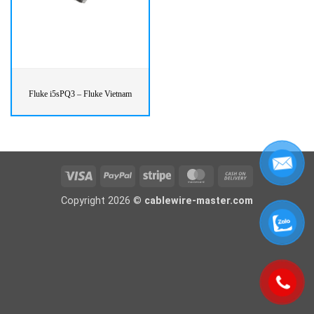
Fluke i5sPQ3 – Fluke Vietnam
Visa
PayPal
Stripe
MasterCard
Cash
On
Copyright 2026 ©
cablewire-master.com
Delivery