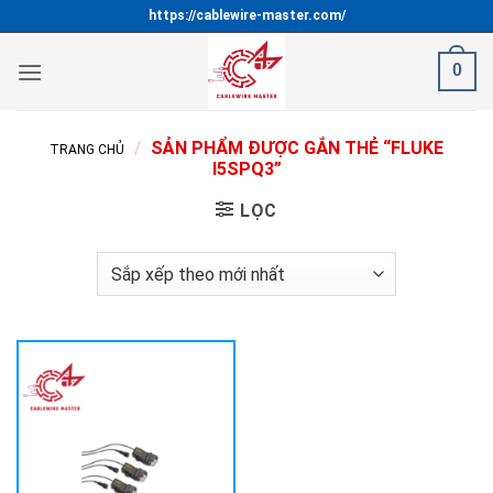
Bỏ
https://cablewire-master.com/
qua
nội
0
dung
/
SẢN PHẨM ĐƯỢC GẮN THẺ “FLUKE
TRANG CHỦ
I5SPQ3”
LỌC