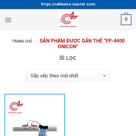
Bỏ
https://cablewire-master.com/
qua
nội
0
dung
/
SẢN PHẨM ĐƯỢC GẮN THẺ “FP-4400
TRANG CHỦ
ONICON”
LỌC