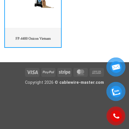
FP-4400 Onicon Vietnam
Visa
PayPal
Stripe
MasterCard
Cash
On
Copyright 2026 ©
cablewire-master.com
Delivery