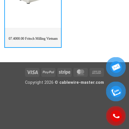
07.4000.00 Fritsch Milling Vietnam
Visa
PayPal
Stripe
MasterCard
Cash
On
Copyright 2026 ©
cablewire-master.com
Delivery