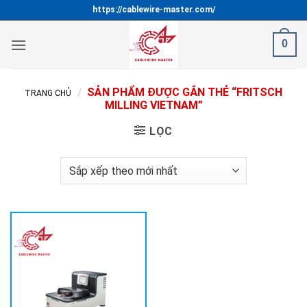
Bỏ
https://cablewire-master.com/
qua
nội
0
dung
/
SẢN PHẨM ĐƯỢC GẮN THẺ “FRITSCH
TRANG CHỦ
MILLING VIETNAM”
LỌC