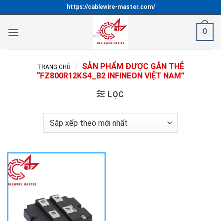
Bỏ
https://cablewire-master.com/
qua
nội
0
dung
/
SẢN PHẨM ĐƯỢC GẮN THẺ
TRANG CHỦ
“FZ800R12KS4_B2 INFINEON VIỆT NAM”
LỌC