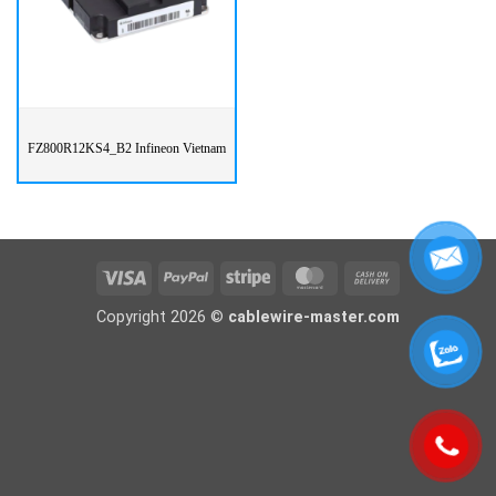
FZ800R12KS4_B2 Infineon Vietnam
Visa
PayPal
Stripe
MasterCard
Cash
On
Copyright 2026 ©
cablewire-master.com
Delivery