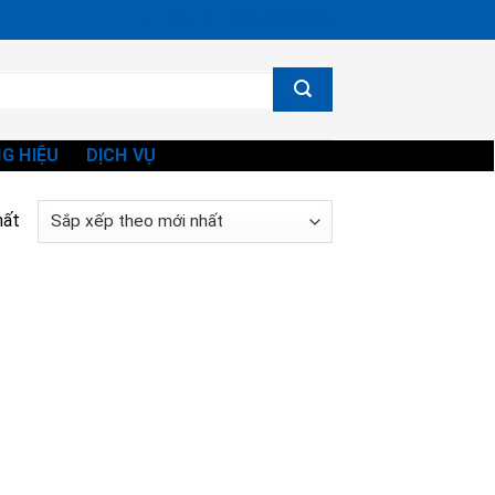
Ms. Vi - 0834865582
G HIỆU
DỊCH VỤ
hất