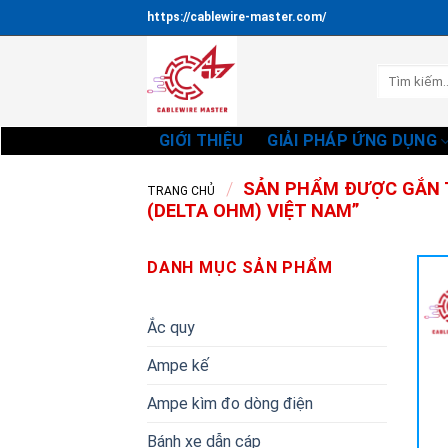
Bỏ
https://cablewire-master.com/
qua
nội
Tìm
dung
kiếm:
GIỚI THIỆU
GIẢI PHÁP ỨNG DỤNG
/
SẢN PHẨM ĐƯỢC GẮN T
TRANG CHỦ
(DELTA OHM) VIỆT NAM”
DANH MỤC SẢN PHẨM
Ắc quy
Ampe kế
Ampe kìm đo dòng điện
Bánh xe dẫn cáp