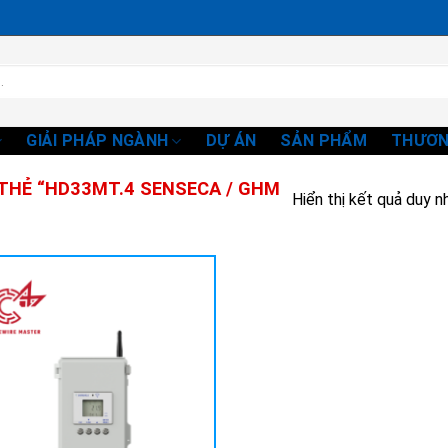
GIẢI PHÁP NGÀNH
DỰ ÁN
SẢN PHẨM
THƯƠN
HẺ “HD33MT.4 SENSECA / GHM
Hiển thị kết quả duy n