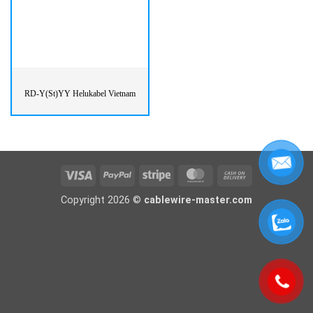
RD-Y(St)YY Helukabel Vietnam
Visa
PayPal
Stripe
MasterCard
Cash
On
Copyright 2026 ©
cablewire-master.com
Delivery