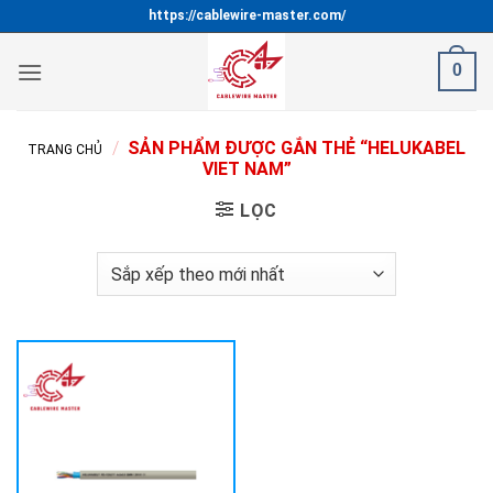
Bỏ
https://cablewire-master.com/
qua
nội
0
dung
/
SẢN PHẨM ĐƯỢC GẮN THẺ “HELUKABEL
TRANG CHỦ
VIET NAM”
LỌC