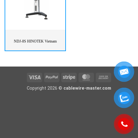
NDJ-8S HINOTEK Vietnam
Visa
PayPal
Stripe
MasterCard
Cash
On
Copyright 2026 ©
cablewire-master.com
Delivery