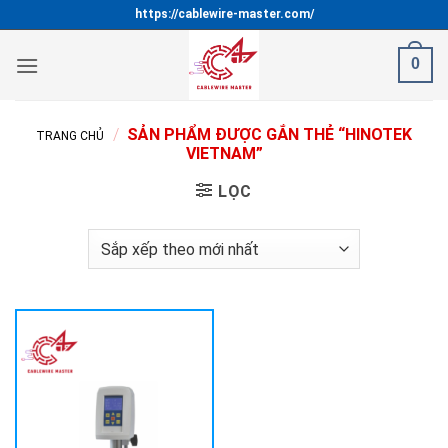
Bỏ
https://cablewire-master.com/
qua
nội
0
dung
/
SẢN PHẨM ĐƯỢC GẮN THẺ “HINOTEK
TRANG CHỦ
VIETNAM”
LỌC