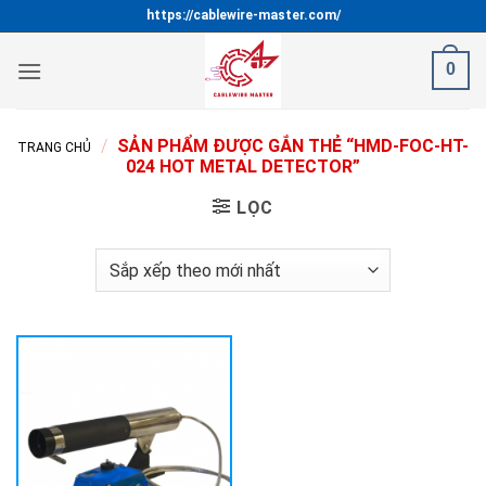
Bỏ
https://cablewire-master.com/
qua
nội
0
dung
/
SẢN PHẨM ĐƯỢC GẮN THẺ “HMD-FOC-HT-
TRANG CHỦ
024 HOT METAL DETECTOR”
LỌC