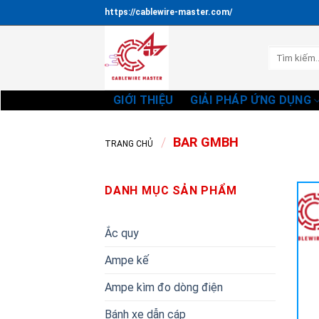
Bỏ
https://cablewire-master.com/
qua
nội
Tìm
dung
kiếm:
GIỚI THIỆU
GIẢI PHÁP ỨNG DỤNG
/
BAR GMBH
TRANG CHỦ
DANH MỤC SẢN PHẨM
Ắc quy
Ampe kế
Ampe kìm đo dòng điện
Bánh xe dẫn cáp