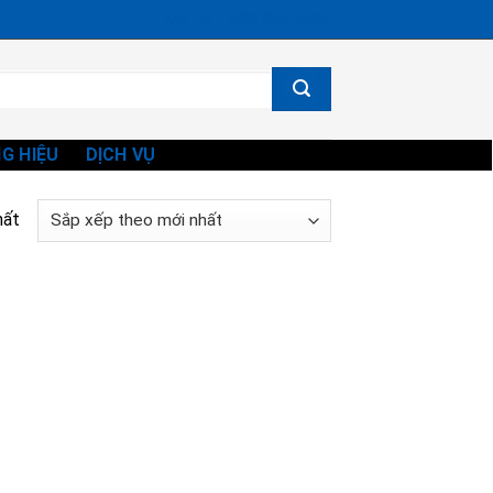
Ms. Vi - 0834865582
G HIỆU
DỊCH VỤ
hất