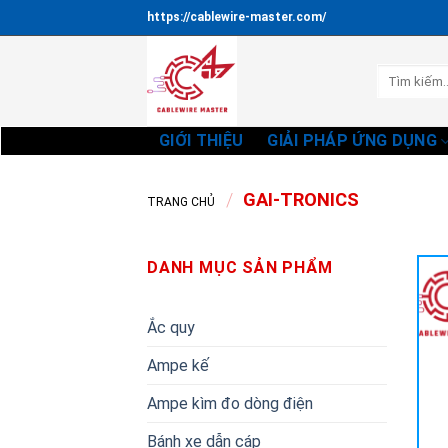
Bỏ
https://cablewire-master.com/
qua
nội
Tìm
dung
kiếm:
GIỚI THIỆU
GIẢI PHÁP ỨNG DỤNG
/
GAI-TRONICS
TRANG CHỦ
DANH MỤC SẢN PHẨM
Ắc quy
Ampe kế
Ampe kìm đo dòng điện
Bánh xe dẫn cáp