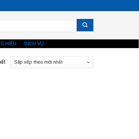
Ms. Vi - 0834865582
G HIỆU
DỊCH VỤ
hất