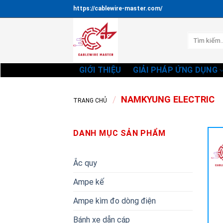
Bỏ
https://cablewire-master.com/
qua
nội
Tìm
dung
kiếm:
GIỚI THIỆU
GIẢI PHÁP ỨNG DỤNG
/
NAMKYUNG ELECTRIC
TRANG CHỦ
DANH MỤC SẢN PHẨM
Ắc quy
Ampe kế
Ampe kìm đo dòng điện
Bánh xe dẫn cáp