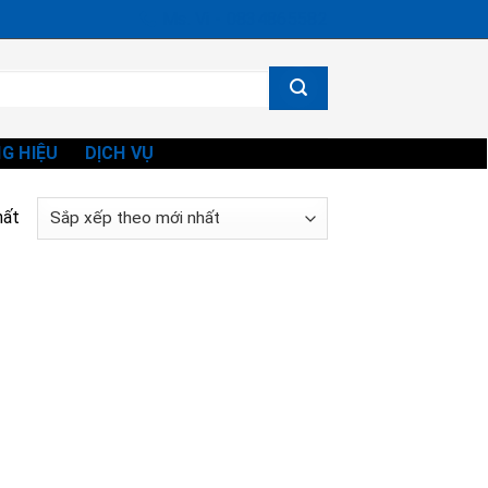
Ms. Vi - 0834865582
G HIỆU
DỊCH VỤ
hất