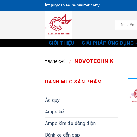
Bỏ
https://cablewire-master.com/
qua
nội
Tìm
dung
kiếm:
GIỚI THIỆU
GIẢI PHÁP ỨNG DỤNG
/
NOVOTECHNIK
TRANG CHỦ
DANH MỤC SẢN PHẨM
Ắc quy
Ampe kế
Ampe kìm đo dòng điện
Bánh xe dẫn cáp