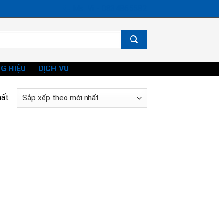
Ms. Vi - 0834865582
G HIỆU
DỊCH VỤ
hất