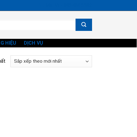
Ms. Vi - 0834865582
G HIỆU
DỊCH VỤ
hất