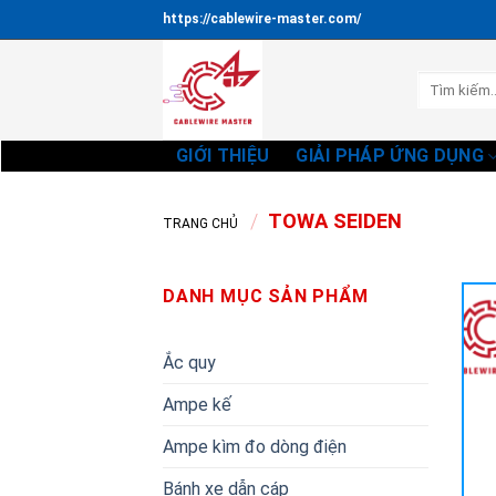
Bỏ
https://cablewire-master.com/
qua
nội
Tìm
dung
kiếm:
GIỚI THIỆU
GIẢI PHÁP ỨNG DỤNG
/
TOWA SEIDEN
TRANG CHỦ
DANH MỤC SẢN PHẨM
Ắc quy
Ampe kế
Ampe kìm đo dòng điện
Bánh xe dẫn cáp