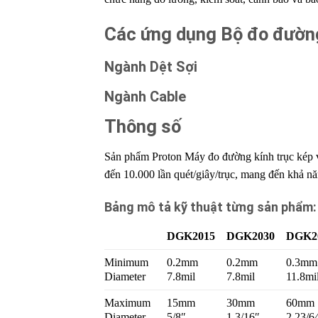
Các ứng dụng Bộ đo đường
Ngành Dệt Sợi
Ngành Cable
Thông số
Sản phẩm Proton Máy đo đường kính trục kép v
đến 10.000 lần quét/giây/trục, mang đến khả nă
Bảng mô tả kỹ thuật từng sản phẩm:
DGK2015
DGK2030
DGK2
Minimum
0.2mm
0.2mm
0.3mm
Diameter
7.8mil
7.8mil
11.8mi
Maximum
15mm
30mm
60mm
Diameter
5/8″
1 3/16″
2 23/6