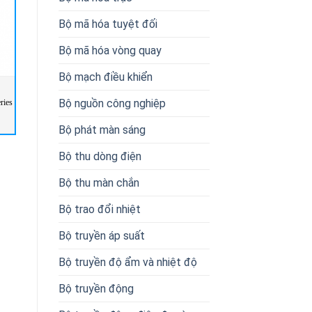
Bộ mã hóa tuyệt đối
Bộ mã hóa vòng quay
Bộ mạch điều khiển
Bộ nguồn công nghiệp
ries
DGK2120 Proton Máy Đo Đường
Máy đo đường kính LASER Series
Kính
2000 XY Sikora Vietnam
Bộ phát màn sáng
Bộ thu dòng điện
Bộ thu màn chắn
Bộ trao đổi nhiệt
Bộ truyền áp suất
Bộ truyền độ ẩm và nhiệt độ
Bộ truyền động