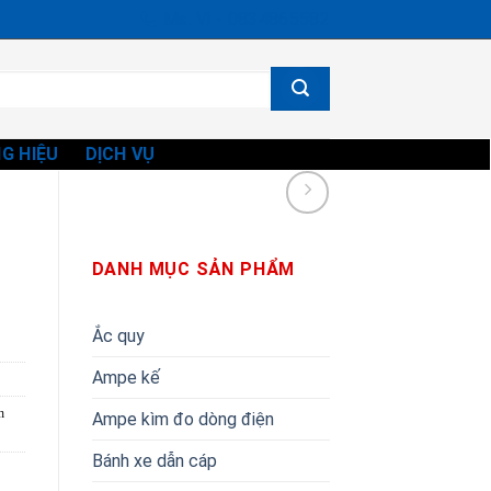
Ms. Vi - 0834865582
G HIỆU
DỊCH VỤ
DANH MỤC SẢN PHẨM
Ắc quy
Ampe kế
h
Ampe kìm đo dòng điện
Bánh xe dẫn cáp