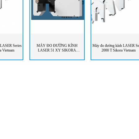
 LASER Series
MÁY ĐO ĐƯỜNG KÍNH
Máy đo đường kính LASER Se
a Vietnam
LASER 51 XY SIKORA
2000 T Sikora Vietnam
VIETNAM