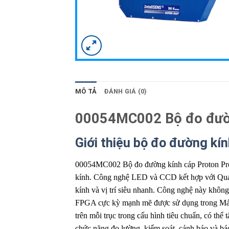
MÔ TẢ
ĐÁNH GIÁ (0)
00054MC002 Bộ đo đườn
Giới thiệu bộ đo đường 
00054MC002 Bộ đo đường kính cáp Proton P
kính. Công nghệ LED và CCD kết hợp với Quang
kính và vị trí siêu nhanh. Công nghệ này khôn
FPGA cực kỳ mạnh mẽ được sử dụng trong Máy
trên mỗi trục trong cấu hình tiêu chuẩn, có thể
chức năng đo lường, kiểm soát, cảnh báo và bá