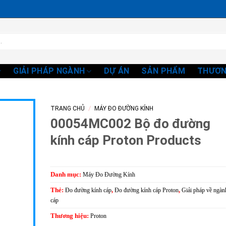
GIẢI PHÁP NGÀNH
DỰ ÁN
SẢN PHẨM
THƯƠN
/
TRANG CHỦ
MÁY ĐO ĐƯỜNG KÍNH
00054MC002 Bộ đo đường
kính cáp Proton Products
Danh mục:
Máy Đo Đường Kính
Thẻ:
Đo đường kính cáp
,
Đo đường kính cáp Proton
,
Giải pháp về ngàn
cáp
Thương hiệu:
Proton