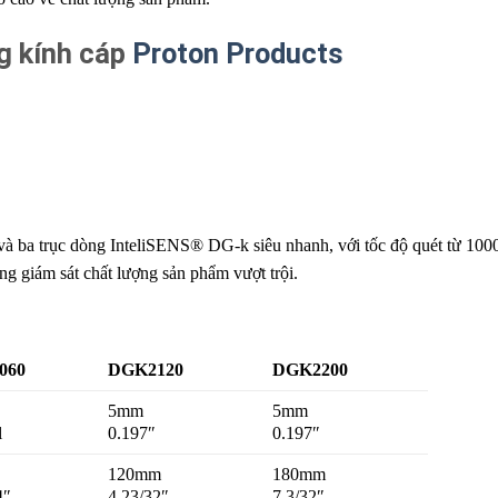
 kính cáp
Proton Products
à ba trục dòng InteliSENS® DG-k siêu nhanh, với tốc độ quét từ 100
ng giám sát chất lượng sản phẩm vượt trội.
060
DGK2120
DGK2200
5mm
5mm
l
0.197″
0.197″
120mm
180mm
4″
4 23/32″
7 3/32″