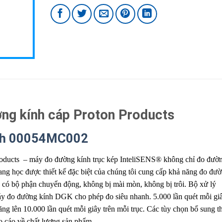
g kính cáp Proton Products
kính 00054MC002
roducts – máy đo đường kính trục kép InteliSENS® không chỉ đo đườ
 học được thiết kế đặc biệt của chúng tôi cung cấp khả năng đo đư
g có bộ phận chuyển động, không bị mài mòn, không bị trôi. Bộ xử lý
 đo đường kính DGK cho phép đo siêu nhanh. 5.000 lần quét mỗi gi
 tăng lên 10.000 lần quét mỗi giây trên mỗi trục. Các tùy chọn bổ sung 
o cáo về chất lượng sản phẩm.