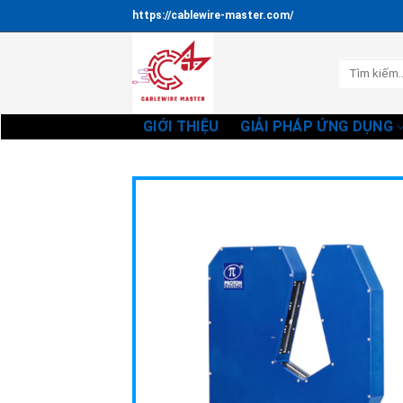
Bỏ
https://cablewire-master.com/
qua
nội
Tìm
dung
kiếm:
GIỚI THIỆU
GIẢI PHÁP ỨNG DỤNG