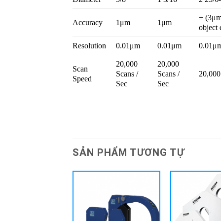
± (3μm
Accuracy
1μm
1μm
object 
Resolution
0.01μm
0.01μm
0.01μ
20,000
20,000
Scan
Scans /
Scans /
20,000
Speed
Sec
Sec
SẢN PHẨM TƯƠNG TỰ