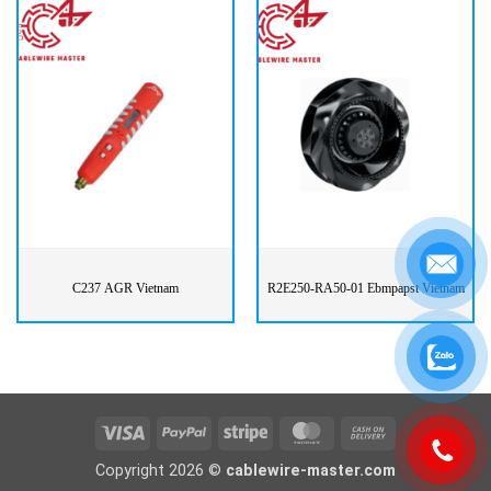
C237 AGR Vietnam
R2E250-RA50-01 Ebmpapst Vietnam
Visa
PayPal
Stripe
MasterCard
Cash
On
Copyright 2026 ©
cablewire-master.com
Delivery