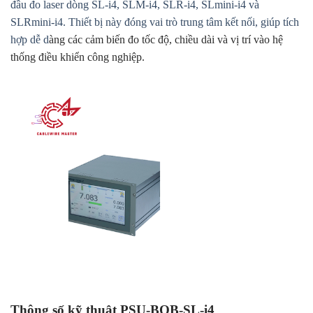
đầu đo laser dòng SL-i4, SLM-i4, SLR-i4, SLmini-i4 và
SLRmini-i4. Thiết bị này đóng vai trò trung tâm kết nối, giúp tích
hợp dễ d
àng các cảm biến đo tốc độ, chiều dài và vị trí vào hệ
thống điều khiển công nghiệp.
Thông số kỹ thuật PSU-BOB-SL-i4