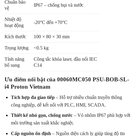
Chuẩn bảo
IP67 – chống bụi và nước
vệ
Nhiệt độ
-20°C đến +70°C
hoạt động
Kích thước
100 × 80 × 30 mm
Trọng lượng
~0.5 kg
Tính năng
Công tắc khóa laser, đầu nối IEC
bổ sung
C14
Ưu điểm nổi bật của 00060MC050 PSU-BOB-SL-
i4 Proton Vietnam
Tích hợp đa giao tiếp
– Hỗ trợ nhiều chuẩn truyền thông
công nghiệp, dễ kết nối với PLC, HMI, SCADA.
Thiết kế nhỏ gọn, chống nước
– Vỏ nhôm IP67 phù hợp với
môi trường sản xuất khắc nghiệt.
Cấp nguồn ổn định
– Nguồn điện cách ly giúp tăng độ tin