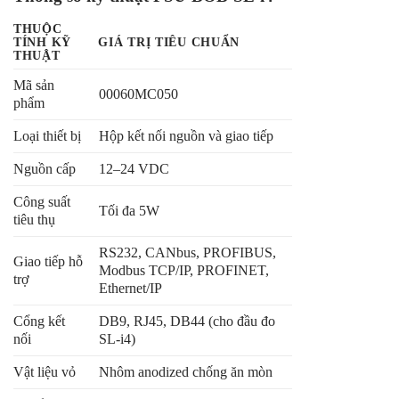
THUỘC
TÍNH KỸ
GIÁ TRỊ TIÊU CHUẨN
THUẬT
Mã sản
00060MC050
phẩm
Loại thiết bị
Hộp kết nối nguồn và giao tiếp
Nguồn cấp
12–24 VDC
Công suất
Tối đa 5W
tiêu thụ
RS232, CANbus, PROFIBUS,
Giao tiếp hỗ
Modbus TCP/IP, PROFINET,
trợ
Ethernet/IP
Cổng kết
DB9, RJ45, DB44 (cho đầu đo
nối
SL-i4)
Vật liệu vỏ
Nhôm anodized chống ăn mòn