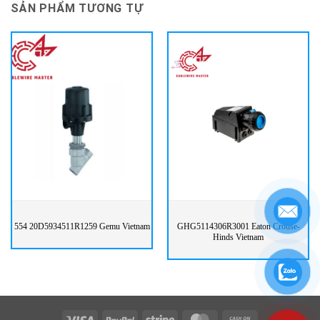
SẢN PHẨM TƯƠNG TỰ
554 20D5934511R1259 Gemu Vietnam
GHG5114306R3001 Eaton Crouse-
Hinds Vietnam
Visa
PayPal
Stripe
MasterCard
Cash