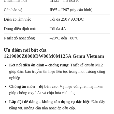
Chuẩn mã hóa
M125 – mã hóa A
Cấp bảo vệ
IP65 – IP67 (tùy cấu hình)
Điện áp làm việc
Tối đa 250V AC/DC
Dòng điện định mức
Tối đa 4A
Nhiệt độ hoạt động
–20°C đến +80°C
Ưu điểm nổi bật của
1219000Z0000DW00M0M125A Gemu Vietnam
Kết nối điện ổn định – chống rung
: Thiết kế chuẩn M12
giúp đảm bảo truyền tín hiệu liên tục trong môi trường công
nghiệp.
Chống ăn mòn – độ bền cao
: Vật liệu vòng ren mạ niken
giúp chống oxy hóa và chịu hóa chất nhẹ.
Lắp đặt dễ dàng – không cần dụng cụ đặc biệt
: Đấu dây
bằng vít, không cần hàn hoặc ép đầu cáp.