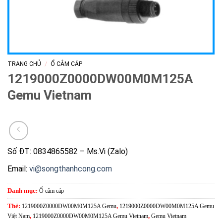
/
TRANG CHỦ
Ổ CẮM CÁP
1219000Z0000DW00M0M125A
Gemu Vietnam
Số ĐT: 0834865582 – Ms.Vi (Zalo)
Email:
vi@songthanhcong.com
Danh mục:
Ổ cắm cáp
Thẻ:
1219000Z0000DW00M0M125A Gemu
,
1219000Z0000DW00M0M125A Gemu
Việt Nam
,
1219000Z0000DW00M0M125A Gemu Vietnam
,
Gemu Vietnam