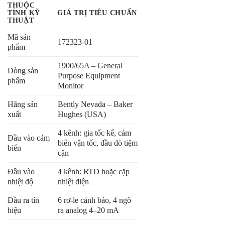
THUỘC
TÍNH KỸ
GIÁ TRỊ TIÊU CHUẨN
THUẬT
Mã sản
172323-01
phẩm
1900/65A – General
Dòng sản
Purpose Equipment
phẩm
Monitor
Hãng sản
Bently Nevada – Baker
xuất
Hughes (USA)
4 kênh: gia tốc kế, cảm
Đầu vào cảm
biến vận tốc, đầu dò tiệm
biến
cận
Đầu vào
4 kênh: RTD hoặc cặp
nhiệt độ
nhiệt điện
Đầu ra tín
6 rơ-le cảnh báo, 4 ngõ
hiệu
ra analog 4–20 mA