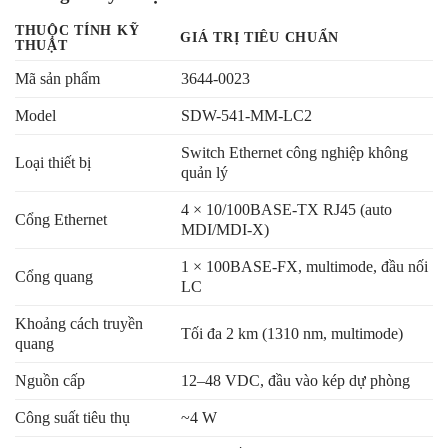
THUỘC TÍNH KỸ
GIÁ TRỊ TIÊU CHUẨN
THUẬT
Mã sản phẩm
3644-0023
Model
SDW-541-MM-LC2
Switch Ethernet công nghiệp không
Loại thiết bị
quản lý
4 × 10/100BASE-TX RJ45 (auto
Cổng Ethernet
MDI/MDI-X)
1 × 100BASE-FX, multimode, đầu nối
Cổng quang
LC
Khoảng cách truyền
Tối đa 2 km (1310 nm, multimode)
quang
Nguồn cấp
12–48 VDC, đầu vào kép dự phòng
Công suất tiêu thụ
~4 W