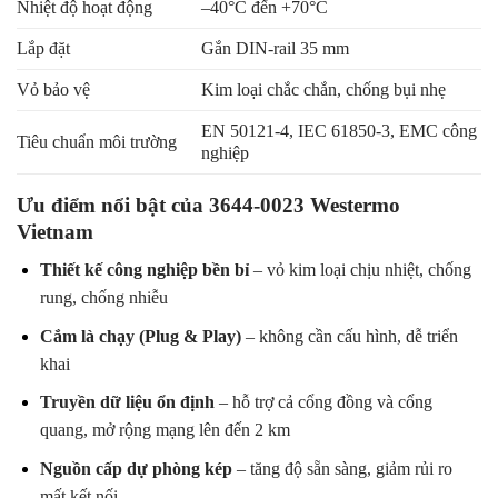
Nhiệt độ hoạt động
–40°C đến +70°C
Lắp đặt
Gắn DIN-rail 35 mm
Vỏ bảo vệ
Kim loại chắc chắn, chống bụi nhẹ
EN 50121-4, IEC 61850-3, EMC công
Tiêu chuẩn môi trường
nghiệp
Ưu điểm nổi bật của 3644-0023 Westermo
Vietnam
Thiết kế công nghiệp bền bỉ
– vỏ kim loại chịu nhiệt, chống
rung, chống nhiễu
Cắm là chạy (Plug & Play)
– không cần cấu hình, dễ triển
khai
Truyền dữ liệu ổn định
– hỗ trợ cả cổng đồng và cổng
quang, mở rộng mạng lên đến 2 km
Nguồn cấp dự phòng kép
– tăng độ sẵn sàng, giảm rủi ro
mất kết nối