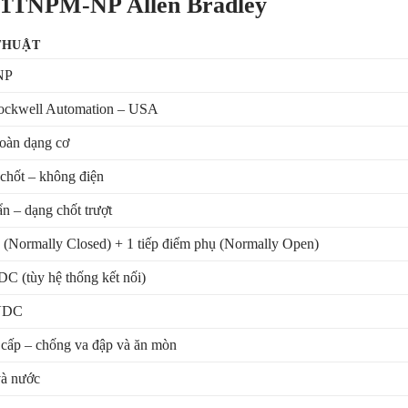
N21TNPM-NP Allen Bradley
THUẬT
NP
Rockwell Automation – USA
toàn dạng cơ
chốt – không điện
n – dạng chốt trượt
n (Normally Closed) + 1 tiếp điểm phụ (Normally Open)
C (tùy hệ thống kết nối)
 VDC
 cấp – chống va đập và ăn mòn
và nước