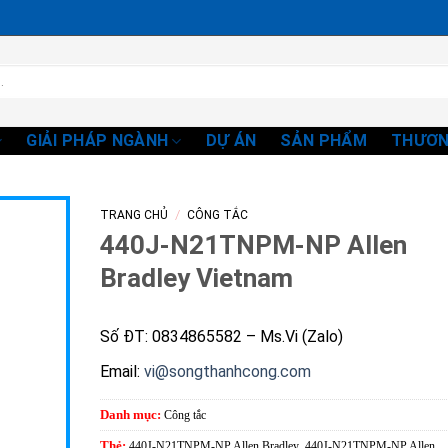
GIẢI PHÁP NGÀNH
DỰ ÁN
SẢN PHẨM
THƯƠN
/
TRANG CHỦ
CÔNG TẮC
440J-N21TNPM-NP Allen
Bradley Vietnam
Số ĐT: 0834865582 – Ms.Vi (Zalo)
Email:
vi@songthanhcong.com
Danh mục:
Công tắc
Thẻ:
440J-N21TNPM-NP Allen Bradley
,
440J-N21TNPM-NP Allen