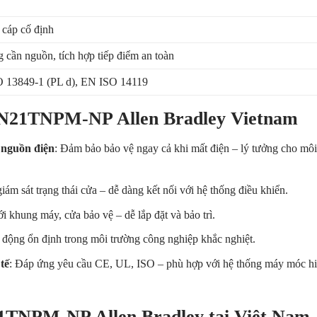
cáp cố định
cần nguồn, tích hợp tiếp điểm an toàn
 13849-1 (PL d), EN ISO 14119
J-N21TNPM-NP Allen Bradley Vietnam
 nguồn điện
: Đảm bảo bảo vệ ngay cả khi mất điện – lý tưởng cho môi
giám sát trạng thái cửa – dễ dàng kết nối với hệ thống điều khiển.
i khung máy, cửa bảo vệ – dễ lắp đặt và bảo trì.
 động ổn định trong môi trường công nghiệp khắc nghiệt.
tế
: Đáp ứng yêu cầu CE, UL, ISO – phù hợp với hệ thống máy móc h
1TNPM-NP Allen Bradley tại Việt Nam