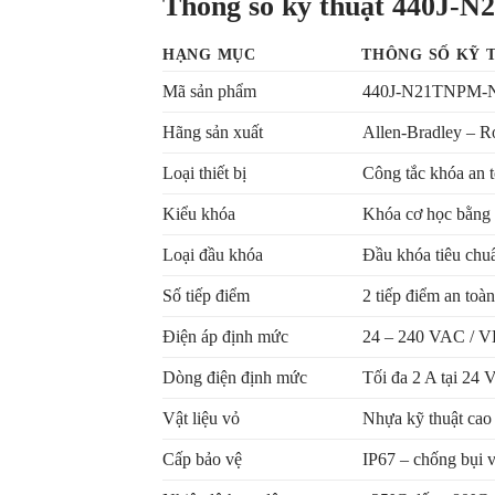
Thông số kỹ thuật 440J-
HẠNG MỤC
THÔNG SỐ KỸ 
Mã sản phẩm
440J-N21TNPM-
Hãng sản xuất
Allen-Bradley – 
Loại thiết bị
Công tắc khóa an 
Kiểu khóa
Khóa cơ học bằng 
Loại đầu khóa
Đầu khóa tiêu chuẩ
Số tiếp điểm
2 tiếp điểm an toà
Điện áp định mức
24 – 240 VAC / VD
Dòng điện định mức
Tối đa 2 A tại 24
Vật liệu vỏ
Nhựa kỹ thuật cao
Cấp bảo vệ
IP67 – chống bụi 