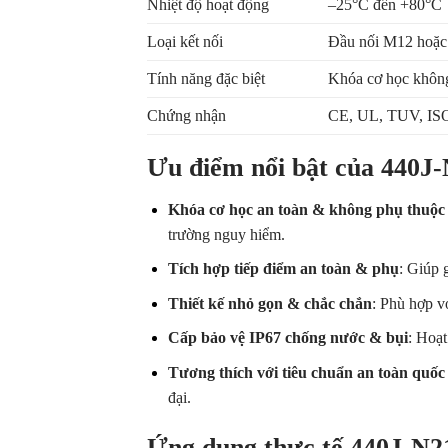
Nhiệt độ hoạt động
–25°C đến +80°C
Loại kết nối
Đầu nối M12 hoặc 
Tính năng đặc biệt
Khóa cơ học không 
Chứng nhận
CE, UL, TUV, ISO
Ưu điểm nổi bật của 440
Khóa cơ học an toàn & không phụ thuộc
trường nguy hiểm.
Tích hợp tiếp điểm an toàn & phụ
: Giúp 
Thiết kế nhỏ gọn & chắc chắn
: Phù hợp vớ
Cấp bảo vệ IP67 chống nước & bụi
: Hoạt
Tương thích với tiêu chuẩn an toàn quốc 
đại.
Ứng dụng thực tế 440J-N2