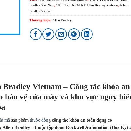
Bradley Việt Nam
,
440J-N21TNPM-NP Allen Bradley Vietnam
,
Allen
Bradley Vietnam
Thương hiệu:
Allen Bradley
Bradley Vietnam – Công tắc khóa an
ho bảo vệ cửa máy và khu vực nguy hi
óa
là mã
sản phẩm
thuộc dòn
g
công tắc khóa an toàn dạng cơ
g
Allen-Bradley – thuộc tập đoàn Rockwell Automation (Hoa Kỳ)
s