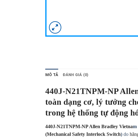
MÔ TẢ
ĐÁNH GIÁ (0)
440J-N21TNPM-NP Allen 
toàn dạng cơ, lý tưởng c
trong hệ thống tự động h
440J-N21TNPM-NP Allen Bradley Vietna
m
(Mechanical Safety Interlock Switch
)
do
hãn