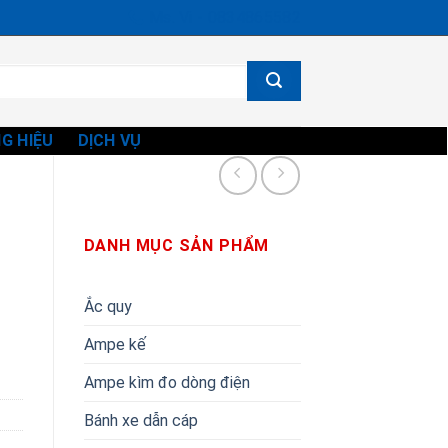
Ms. Vi - 0834865582
G HIỆU
DỊCH VỤ
DANH MỤC SẢN PHẨM
Ắc quy
Ampe kế
Ampe kìm đo dòng điện
Bánh xe dẫn cáp