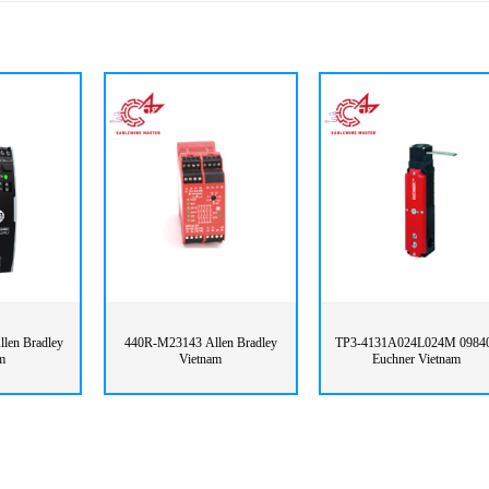
len Bradley
440R-M23143 Allen Bradley
TP3-4131A024L024M 0984
m
Vietnam
Euchner Vietnam