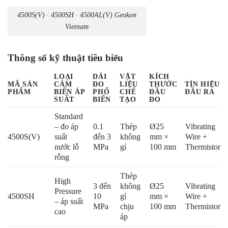
4500S(V) · 4500SH · 4500AL(V) Geokon
Vietnam
Thông số kỹ thuật tiêu biểu
LOẠI
DẢI
VẬT
KÍCH
MÃ SẢN
CẢM
ĐO
LIỆU
THƯỚC
TÍN HIỆU
PHẨM
BIẾN ÁP
PHỔ
CHẾ
ĐẦU
ĐẦU RA
SUẤT
BIẾN
TẠO
ĐO
Standard
– đo áp
0.1
Thép
Ø25
Vibrating
4500S(V)
suất
đến 3
không
mm ×
Wire +
nước lỗ
MPa
gỉ
100 mm
Thermistor
rỗng
Thép
High
3 đến
không
Ø25
Vibrating
Pressure
4500SH
10
gỉ
mm ×
Wire +
– áp suất
MPa
chịu
100 mm
Thermistor
cao
áp