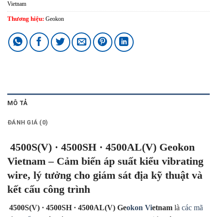
Vietnam
Thương hiệu:
Geokon
MÔ TẢ
ĐÁNH GIÁ (0)
.
4500S(V) · 4500SH · 4500AL(V) Geokon
Vietnam – Cảm biến áp suất kiểu vibrating
wire, lý tưởng cho giám sát địa kỹ thuật và
kết cấu công trình
.
4500S(V) · 4500SH · 4500AL(V) Ge
okon Vi
etnam
là
các mã