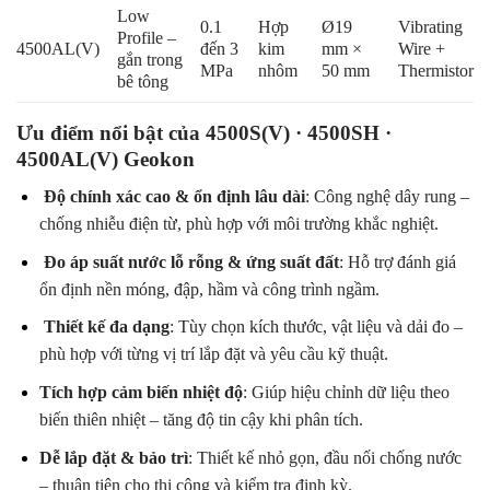
Low
0.1
Hợp
Ø19
Vibrating
Profile –
4500AL(V)
đến 3
kim
mm ×
Wire +
gắn trong
MPa
nhôm
50 mm
Thermistor
bê tông
Ưu điểm nổi bật của 4500S(V) · 4500SH ·
4500AL(V) Geokon
.
Độ chính xác cao & ổn định lâu dài
: Công nghệ dây rung –
chống nhiễu điện từ, phù hợp với môi trường khắc nghiệt.
.
Đo áp suất nước lỗ rỗng & ứng suất đất
: Hỗ trợ đánh giá
ổn định nền móng, đập, hầm và công trình ngầm.
.
Thiết kế đa dạng
: Tùy chọn kích thước, vật liệu và dải đo –
phù hợp với từng vị trí lắp đặt và yêu cầu kỹ thuật.
Tích hợp cảm biến nhiệt độ
: Giúp hiệu chỉnh dữ liệu theo
biến thiên nhiệt – tăng độ tin cậy khi phân tích.
Dễ lắp đặt & bảo trì
: Thiết kế nhỏ gọn, đầu nối chống nước
– thuận tiện cho thi công và kiểm tra định kỳ.