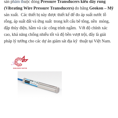
sản p
hẩm th
uộc dòng
Pressure Transducers kiểu dây rung
(Vibrating Wire Pressure Transducers)
do hãng
Geokon – Mỹ
sản xuất.
.
Các thiết bị này được thiết kế để đo áp suất nước lỗ
rỗng, áp suất đất và ứng suất
.
trong kết cấu bê tông, nền
.
móng,
đập thủy điện, hầm và các công trình ngầm.
.
Với độ chính xác
cao, khả năng chống nhiễu tốt và độ bền vượt trội, đây là giải
pháp lý tưởng cho các dự án giám sát địa kỹ
.
thuật tại Việt Nam.
.