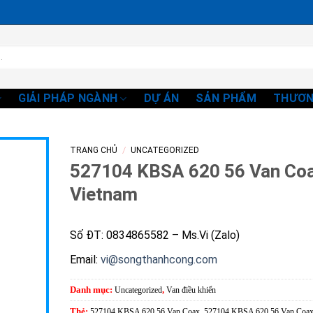
GIẢI PHÁP NGÀNH
DỰ ÁN
SẢN PHẨM
THƯƠN
/
TRANG CHỦ
UNCATEGORIZED
527104 KBSA 620 56 Van Co
Vietnam
Số ĐT: 0834865582 – Ms.Vi (Zalo)
Email:
vi@songthanhcong.com
Danh mục:
Uncategorized
,
Van điều khiển
Thẻ:
527104 KBSA 620 56 Van Coax
,
527104 KBSA 620 56 Van Coa