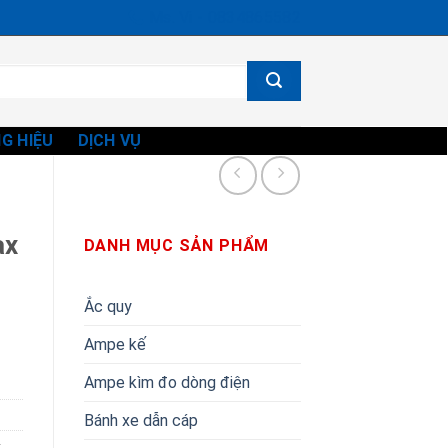
Ms. Vi - 0834865582
G HIỆU
DỊCH VỤ
ax
DANH MỤC SẢN PHẨM
Ắc quy
Ampe kế
Ampe kìm đo dòng điện
Bánh xe dẫn cáp
x