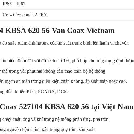
IP65 – IP67
Có – theo chuẩn ATEX
04 KBSA 620 56 Van Coax Vietnam
g áp suất, giảm ảnh hưởng của áp suất trung bình lên hành vi chuyển
 tín hiệu điểm đặt với độ lệch chỉ 1%, phù hợp cho ứng dụng định lượn
y thế trong vài phút mà không cần tháo toàn bộ hệ thống.
ển mạch an toàn trong điều kiện chân không, áp suất thấp hoặc cao.
thống điều khiển PLC, SCADA, DCS.
 Coax 527104 KBSA 620 56 tại Việt Nam
 chảy chất lỏng và khí trong hệ thống phản ứng, pha trộn.
ợng nguyên liệu chính xác trong quy trình sản xuất.