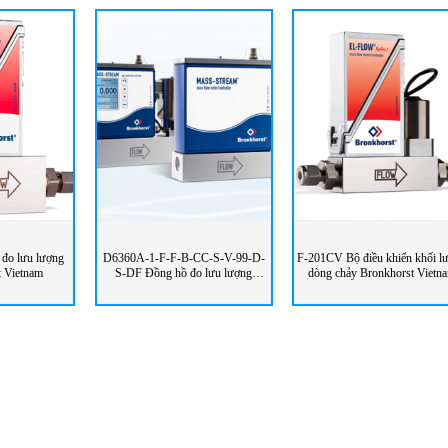
đo lưu lượng
D6360A-1-F-F-B-CC-S-V-99-D-
F-201CV Bộ điều khiển khối l
t Vietnam
S-DF Đồng hồ đo lưu lượng
dòng chảy Bronkhorst Vietn
Bronkhorst Vietnam