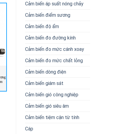
Cảm biến áp suất nóng chảy
Cảm biến điểm sương
Cảm biến độ ẩm
Cảm biến đo đường kính
Cảm biến đo mức cánh xoay
Cảm biến đo mức chất lỏng
Cảm biến dòng điện
ượng
EL-FLOW SELECT F-203AV Bộ
F-112AC Đồng hồ đo lưu lượng
am
điều khiển khối lượng dòng chảy
lớn Bronkhorst Vietnam
Cảm biến giám sát
Bronkhorst Vietnam
Cảm biến gió công nghiệp
Cảm biến gió siêu âm
Cảm biến tiệm cận từ tính
Cáp