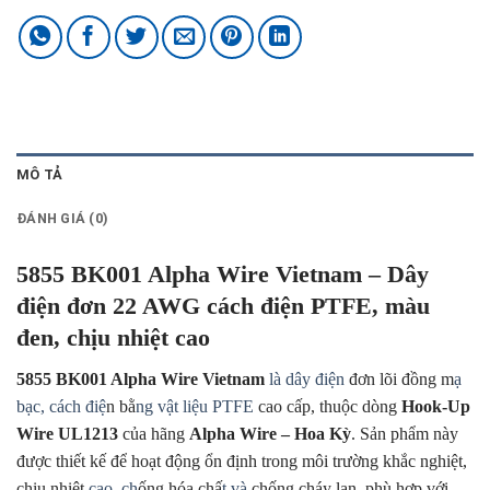
MÔ TẢ
ĐÁNH GIÁ (0)
5855 BK001 Alpha Wire Vietnam – Dây
điện đơn 22 AWG cách điện PTFE, màu
đen, chịu nhiệt cao
5855 BK001 Alpha Wire Vietnam
là dây điện
đơn lõi đồng m
ạ
bạc, cách điệ
n bằ
ng vật liệu PTFE
cao cấp, thuộc dòng
Hook-Up
Wire UL1213
của hãng
Alpha Wire – Hoa Kỳ
. Sản phẩm này
được thiết kế để hoạt động ổn định trong môi trường khắc nghiệt,
chịu nhiệt
cao, ch
ống hóa chấ
t và
chống cháy lan, phù hợp với