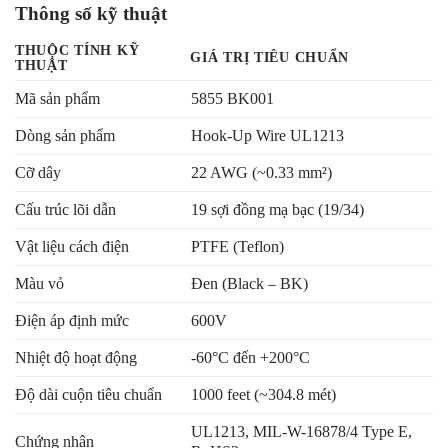
Thông số kỹ thuật
THUỘC TÍNH KỸ
GIÁ TRỊ TIÊU CHUẨN
THUẬT
Mã sản phẩm
5855 BK001
Dòng sản phẩm
Hook-Up Wire UL1213
Cỡ dây
22 AWG (~0.33 mm²)
Cấu trúc lõi dẫn
19 sợi đồng mạ bạc (19/34)
Vật liệu cách điện
PTFE (Teflon)
Màu vỏ
Đen (Black – BK)
Điện áp định mức
600V
Nhiệt độ hoạt động
-60°C đến +200°C
Độ dài cuộn tiêu chuẩn
1000 feet (~304.8 mét)
UL1213, MIL-W-16878/4 Type E,
Chứng nhận