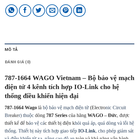
MÔ TẢ
ĐÁNH GIÁ (0)
787-1664 WAGO Vietnam – Bộ bảo vệ mạch
điện tử 4 kênh tích hợp IO-Link cho hệ
thống điều khiển hiện đại
787-1664 Wago
là
bộ bảo vệ mạch điện tử
(Electro
nic Circuit
Br
eake
r) thuộc
dòng
787 Series
của hãng
WAGO – Đức
, được
thiết kế để b
ảo vệ cá
c thiết bị điện k
hỏi quá áp, quá dòng và lỗi hệ
thống. Thiết bị này tích hợp giao tiếp
IO-Link
, cho phép giám sát
và điều khiển từ xa, nâng cao độ an
toàn và khả năng vận hành