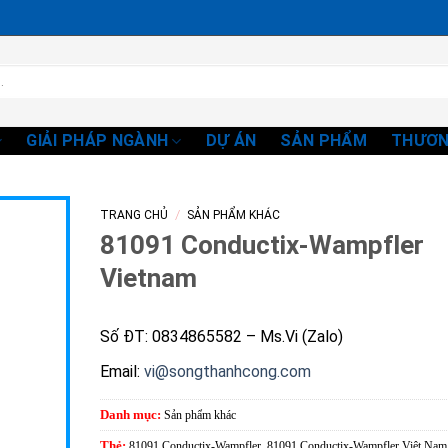
GIẢI PHÁP NGÀNH
DỰ ÁN
SẢN PHẨM
THƯƠN
/
TRANG CHỦ
SẢN PHẨM KHÁC
81091 Conductix-Wampfler
Vietnam
Số ĐT: 0834865582 – Ms.Vi (Zalo)
Email:
vi@songthanhcong.com
Danh mục:
Sản phẩm khác
Thẻ:
81091 Conductix-Wampfler
,
81091 Conductix-Wampfler Việt Nam