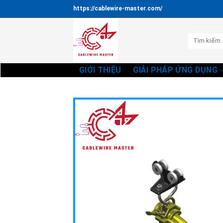
Bỏ
https://cablewire-master.com/
qua
nội
Tìm
dung
kiếm:
GIỚI THIỆU
GIẢI PHÁP ỨNG DỤNG