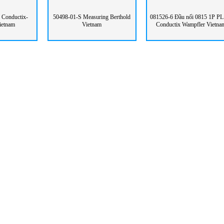
Conductix-
50498-01-S Measuring Berthold
081526-6 Đầu nối 0815 1P PL
ietnam
Vietnam
Conductix Wampfler Vietna