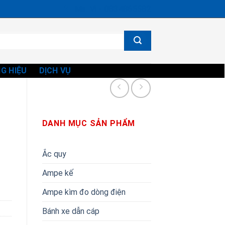
Ms. Vi - 0834865582
G HIỆU
DỊCH VỤ
DANH MỤC SẢN PHẨM
Ắc quy
Ampe kế
Ampe kìm đo dòng điện
Bánh xe dẫn cáp
,