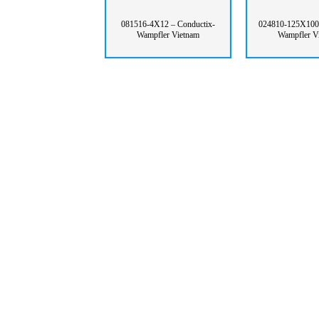
081516-4X12 – Conductix-
024810-125X100 
Wampfler Vietnam
Wampfler V